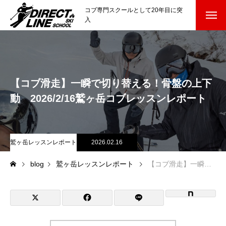
コブ専門スクールとして20年目に突
入
スクールについて知る
Directline Ski School
コンセプトと開催スキー場
【コブ滑走】一瞬で切り替える！骨盤の上下
参加までの流れ
動 2026/2/16鷲ヶ岳コブレッスンレポート
レッスン料金
鷲ヶ岳レッスンレポート
2026.02.16
参加費のお支払い
blog
鷲ヶ岳レッスンレポート
【コブ滑走】一瞬で切り替える！骨盤の上下動 2026/2/16鷲ヶ岳コブレッスンレポート
各会場の集合場所
スキー場から選ぶ
Ski Area
尾瀬岩鞍