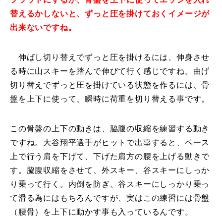
替えるかしないと、ずっと圧を掛けておくイメージが
常時メルマガ
出来ないですね。
伸ばし切り替えでずっと圧を掛けるには、伸身させ
お問合せ
特定商取引法に基づく表記
プライバシーポリシー
会社
る時に山スキーを踏んで伸びて行く感じですね。曲げ
切り替えでずっと圧を掛けている状態を作るには、骨
盤を上下に使って、瞬時に荷重を切り替える事です。
この骨盤の上下の動きは、脇腹の収縮を練習する動き
ですね。大谷翔平選手がヒットで出塁すると、ベース
上で行う肩を下げて、下げた肩方の腰を上げる動きで
す。脇腹収縮をさせて、外スキー、谷スキーにしっか
り乗って行く。内倒を防ぎ、谷スキーにしっかり乗っ
て滑る為にはもちろんですが、実はこの練習には骨盤
（腰骨）を上下に動かす事も入っているんです。