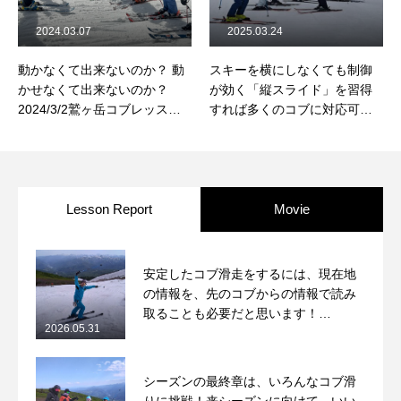
2024.03.07
2025.03.24
動かなくて出来ないのか？ 動
スキーを横にしなくても制御
かせなくて出来ないのか？
が効く「縦スライド」を習得
2024/3/2鷲ヶ岳コブレッスン
すれば多くのコブに対応可能
レポート
に！2025/03/17鷲ヶ岳コブレ
ッスンレポート
Lesson Report
Movie
安定したコブ滑走をするには、現在地
の情報を、先のコブからの情報で読み
取ることも必要だと思います！
2026.05.31
2026/5/31月山コブレッスンレポート
シーズンの最終章は、いろんなコブ滑