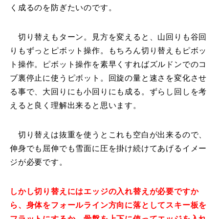
く成るのを防ぎたいのです。
レッスン周辺に関して
切り替えもターン。見方を変えると、山回りも谷回
お申し込みについて
りもずっとピボット操作。もちろん切り替えもピボッ
ト操作。ピボット操作を素早くすればズルドンでのコ
動画で学ぶ
Movie
ブ裏停止に使うピボット。回旋の量と速さを変化させ
最新レッスン動画
る事で、大回りにも小回りにも成る。ずらし回しを考
えると良く理解出来ると思います。
レッスン動画一覧
切り替えは抜重を使うとこれも空白が出来るので、
コブ斜面の滑り方解説動画
Online Store
伸身でも屈伸でも雪面に圧を掛け続けてあげるイメー
ジが必要です。
無料プレゼント動画
Movie
プレゼント
Present
しかし切り替えにはエッジの入れ替えが必要ですか
ら、身体をフォールライン方向に落としてスキー板を
プレゼント付メルマガ
フラットにするか、骨盤を上下に使ってエッジを入れ