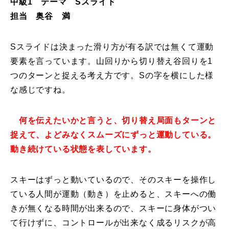
中級1 テーマ Sスライド
担当 奥谷 満
特別講座
PV
Sスライドは決まった滑り方が有る訳では無くて運動
要素を言っています。山回りから切り替え谷回りを1
講師から選ぶ
Instructor
つのターンと捉える考え方です。Sの字を横にした様
な感じですね。
インストラクター募集
インストラクター一覧
何を伝えたいかと言うと、切り替え局面もターンと
捉えて、よどみなくスムーズにずっと運動している。
コブレッスン参加のお客様の声
Review
動き続けている状態を表しています。
レッスンレポート
Report
スキーはずっと動いているので、そのスキーを操作し
ている人間が運動（動き）を止めると、スキーへの働
よくある質問
FAQ
きが無くなる時間が出来るので、スキーに身体がつい
レッスン内容について
て行けずに、コントロールが出来なく成るリスクが高