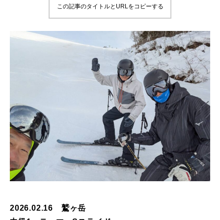
この記事のタイトルとURLをコピーする
鷲ヶ岳＆高鷲スノーパーク
宮城山形
岩手高原
白馬五竜FA
レッスンテーマから選ぶ
Lesson Theme
初級1
初級2
中級1
2026.02.16 鷲ヶ岳
中級2