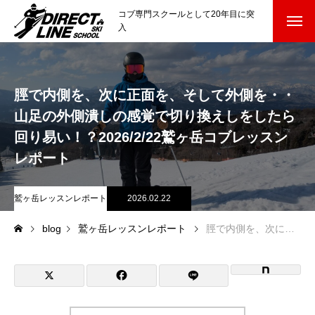
コブ専門スクールとして20年目に突
入
スクールについて知る
Directline Ski School
脛で内側を、次に正面を、そして外側を・・
コンセプトと開催スキー場
山足の外側潰しの感覚で切り換えしをしたら
参加までの流れ
回り易い！？2026/2/22鷲ヶ岳コブレッスン
レポート
レッスン料金
鷲ヶ岳レッスンレポート
2026.02.22
参加費のお支払い
blog
鷲ヶ岳レッスンレポート
脛で内側を、次に正面を、そして外側を・・山足の外側潰しの感覚で切り換えしをしたら回り易い！？2026/2/22鷲ヶ岳コブレッスンレポート
各会場の集合場所
スキー場から選ぶ
Ski Area
尾瀬岩鞍