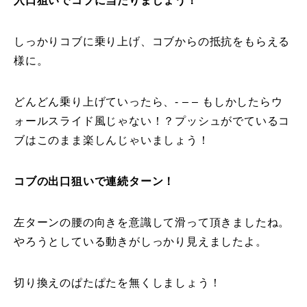
入口狙いでコブに当たりましょう！
レッスン周辺に関して
しっかりコブに乗り上げ、コブからの抵抗をもらえる
お申し込みについて
様に。
動画で学ぶ
Movie
どんどん乗り上げていったら、- – – もしかしたらウ
ォールスライド風じゃない！？プッシュがでているコ
最新レッスン動画
ブはこのまま楽しんじゃいましょう！
レッスン動画一覧
コブの出口狙いで連続ターン！
コブ斜面の滑り方解説動画
Online Store
左ターンの腰の向きを意識して滑って頂きましたね。
無料プレゼント動画
Movie
やろうとしている動きがしっかり見えましたよ。
プレゼント
Present
切り換えのぱたぱたを無くしましょう！
プレゼント付メルマガ