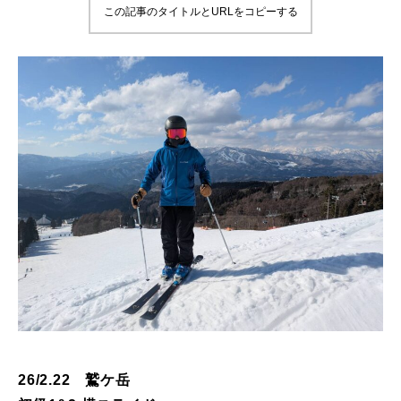
この記事のタイトルとURLをコピーする
鷲ヶ岳＆高鷲スノーパーク
宮城山形
岩手高原
白馬五竜FA
レッスンテーマから選ぶ
Lesson Theme
初級1
初級2
中級1
26/2.22 鷲ケ岳
中級2