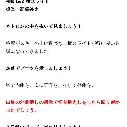
初級1&2 横スライド
担当 高橋裕之
特別講座
PV
ネトロンの中を覗いて見ましょう！
講師から選ぶ
Instructor
谷腰がスキーの上に近づき、横スライドが行い易い足
場になってきました。
インストラクター募集
インストラクター一覧
足首でブーツを潰しましょう！
コブレッスン参加のお客様の声
Review
脛で内側を、次に正面を、そして外側を。
レッスンレポート
Report
山足の外側潰しの感覚で切り換えしをしたら回り易か
よくある質問
FAQ
ったでしょう。
レッスン内容について