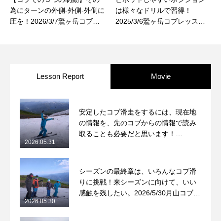
為にターンの外側-外側-外側に
は様々なドリルで習得！
圧を！2026/3/7鷲ヶ岳コブレ
2025/3/6鷲ヶ岳コブレッスン
ッスンレポート
レポート
Lesson Report
Movie
安定したコブ滑走をするには、現在地
の情報を、先のコブからの情報で読み
取ることも必要だと思います！
2026.05.31
2026/5/31月山コブレッスンレポート
シーズンの最終章は、いろんなコブ滑
りに挑戦！来シーズンに向けて、いい
感触を残したい。2026/5/30月山コブレ
2026.05.30
ッスンレポート