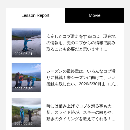
Lesson Report
Movie
安定したコブ滑走をするには、現在地
の情報を、先のコブからの情報で読み
取ることも必要だと思います！
2026.05.31
2026/5/31月山コブレッスンレポート
シーズンの最終章は、いろんなコブ滑
りに挑戦！来シーズンに向けて、いい
感触を残したい。2026/5/30月山コブレ
2026.05.30
ッスンレポート
時には踏み上げでコブを滑る事も大
切。スライド跡が、スキーの向きや、
動きのタイミングを教えてくれる！
2026.05.29
2026/5/29月山コブレッスンレポート