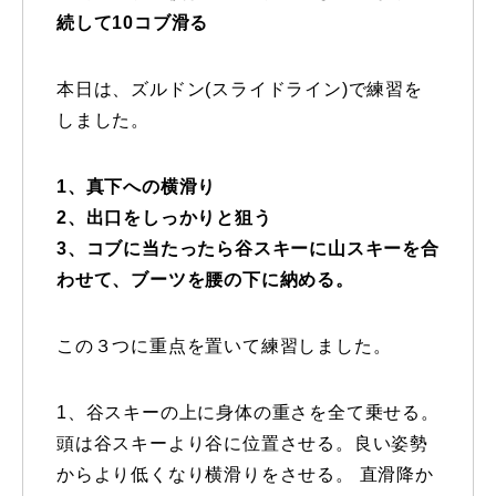
続して10コブ滑る
特別講座
本日は、ズルドン(スライドライン)で練習を
PV
しました。
講師から選ぶ
Instructor
1、真下への横滑り
インストラクター募集
2、出口をしっかりと狙う
3、コブに当たったら谷スキーに山スキーを合
インストラクター一覧
わせて、ブーツを腰の下に納める。
コブレッスン参加のお客様の声
Review
この３つに重点を置いて練習しました。
レッスンレポート
Report
1、谷スキーの上に身体の重さを全て乗せる。
よくある質問
FAQ
頭は谷スキーより谷に位置させる。良い姿勢
からより低くなり横滑りをさせる。 直滑降か
レッスン内容について