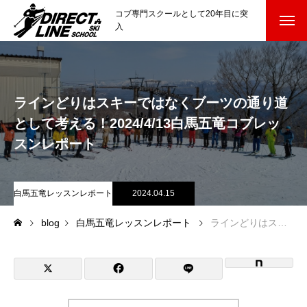
コブ専門スクールとして20年目に突
入
スクールについて知る
Directline Ski School
コンセプトと開催スキー場
ラインどりはスキーではなくブーツの通り道
として考える！2024/4/13白馬五竜コブレッ
参加までの流れ
スンレポート
レッスン料金
白馬五竜レッスンレポート
2024.04.15
参加費のお支払い
blog
白馬五竜レッスンレポート
ラインどりはスキーではなくブーツの通り道として考える！2024/4/13白馬五竜コブレッスンレポート
各会場の集合場所
スキー場から選ぶ
Ski Area
尾瀬岩鞍