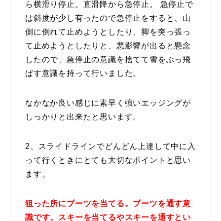
ら横滑り停止。直滑降から急停止。 急停止で
レッスン周辺に関して
は斜度が少し有ったので急停止をすると、山
側に倒れて止めようとしたり、脚を突っ張っ
お申し込みについて
て止めようとしたりと、悪影響が出ると懸念
したので、急停止の意識を捨てて雪をぶっ飛
動画で学ぶ
Movie
ばす意識を持って行いました。
最新レッスン動画
なかなか良い感じに素早く強いエッジングが
レッスン動画一覧
しっかりと出来たと思います。
コブ斜面の滑り方解説動画
Online Store
2、スライドラインでどんどん上達して中に入
って行くときにとても大切なポイントと思い
無料プレゼント動画
Movie
ます。
プレゼント
Present
狙った所にブーツを当てる。ブーツを通す意
プレゼント付メルマガ
識です。スキーを当てるやスキーを通すとい