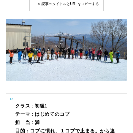
この記事のタイトルとURLをコピーする
鷲ヶ岳＆高鷲スノーパーク
宮城山形
岩手高原
白馬五竜FA
レッスンテーマから選ぶ
Lesson Theme
初級1
初級2
クラス : 初級1
テーマ : はじめてのコブ
中級1
担 当 : 満
中級2
目的：コブに慣れ、１コブで止まる。から連