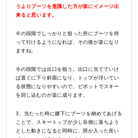
うよりブーツを意識した方が楽にイメージ出
常時メルマガ
来ると思います。
今の段階でしっかりと狙った所にブーツを持
お問合せ
特定商取引法に基づく表記
プライバシーポリシー
会社
って行けるようになれば、その後が楽になり
ますね。
今の段階では出口を狙う。出口に当てていけ
ば直ぐに下り斜面になり、トップが浮いてい
る状態になりやすいので、ピボットでスキー
を回し込むのが楽に成ります。
3、当たった時に腰下にブーツを納めてあげる
ことで、スキートップが少し谷側に落ちよう
とした動きになると同時に、脛が入った良い