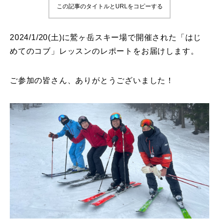
この記事のタイトルとURLをコピーする
鷲ヶ岳＆高鷲スノーパーク
2024/1/20(土)に鷲ヶ岳スキー場で開催された「はじ
宮城山形
めてのコブ」レッスンのレポートをお届けします。
岩手高原
ご参加の皆さん、ありがとうございました！
白馬五竜FA
レッスンテーマから選ぶ
Lesson Theme
初級1
初級2
中級1
中級2