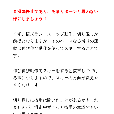
レッスン周辺に関して
直滑降停止であり、あまりターンと思わない
様にしましょう！
お申し込みについて
まず、横ズラシ、ストップ動作、切り返しが
動画で学ぶ
Movie
前提となりますが、そのベースなる滑りの運
最新レッスン動画
動は伸び伸び動作を使ってスキーすることで
す。
レッスン動画一覧
伸び伸び動作でスキーをすると抜重しつづけ
コブ斜面の滑り方解説動画
Online Store
る事になりますので、スキーの方向が変えや
すくなります。
無料プレゼント動画
Movie
プレゼント
Present
切り返しに抜重は聞いたことがあるかもしれ
ませんが、滑走中ずうっと抜重の意識でもい
プレゼント付メルマガ