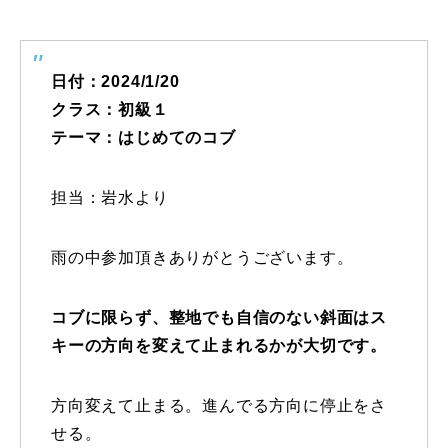
特別講座
日付：2024/1/20
PV
クラス：初級１
講師から選ぶ
テーマ：はじめてのコブ
Instructor
インストラクター募集
担当：岩水より
インストラクター一覧
雨の中参加頂きありがとうございます。
コブレッスン参加のお客様の声
Review
コブに限らず、整地でも自信のない斜面はス
レッスンレポート
Report
キーの方向を変えて止まれるかが大切です。
よくある質問
FAQ
方向変えて止まる。進んでる方向に停止をさ
レッスン内容について
せる。