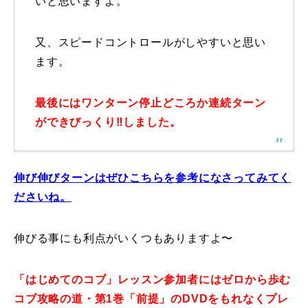
いと思いますよ。
常時メルマガ
又、スピードコントロールがしやすいと思い
ます。
お問合せ
特定商取引法に基づく表記
プライバシーポリシー
会社
最後にはワンターン停止どころか連続ターン
ができびっくり‼️しました。
伸び伸びターンはぜひこちらを参考になさってみてく
ださいね。
伸びる事にも利点がいくつもありますよ〜
「はじめてのコブ」レッスン参加者にはゼロから歩む
コブ攻略の道・第1巻「前提」のDVDをもれなくプレ