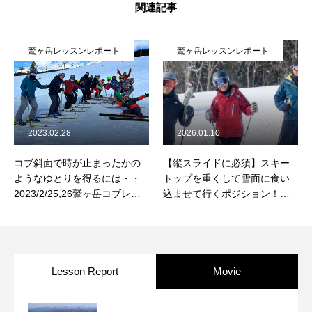
関連記事
鷲ヶ岳レッスンレポート
鷲ヶ岳レッスンレポート
2023.02.28
2026.01.10
コブ斜面で時が止まったかの
【縦スライドに必須】スキー
ようなゆとりを得るには・・
トップを重くして雪面に食い
2023/2/25,26鷲ヶ岳コブレッ
込ませて行くポジション！
スン
2026/1/10鷲ヶ岳コブレッスン
レポート
Lesson Report
Movie