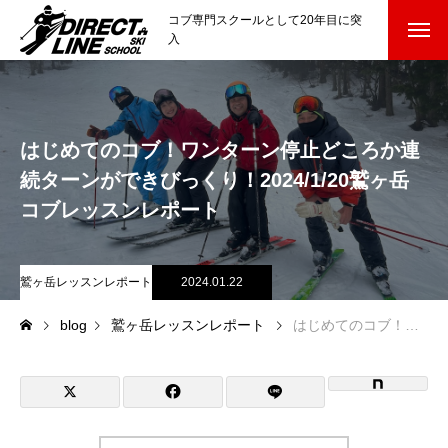
コブ専門スクールとして20年目に突
入
スクールについて知る
Directline Ski School
コンセプトと開催スキー場
はじめてのコブ！ワンターン停止どころか連
続ターンができびっくり！2024/1/20鷲ヶ岳
参加までの流れ
コブレッスンレポート
レッスン料金
鷲ヶ岳レッスンレポート
2024.01.22
参加費のお支払い
blog
鷲ヶ岳レッスンレポート
はじめてのコブ！ワンターン停止どころか連続ターンができびっくり！2024/1/20鷲ヶ岳コブレッスンレポート
各会場の集合場所
スキー場から選ぶ
Ski Area
尾瀬岩鞍