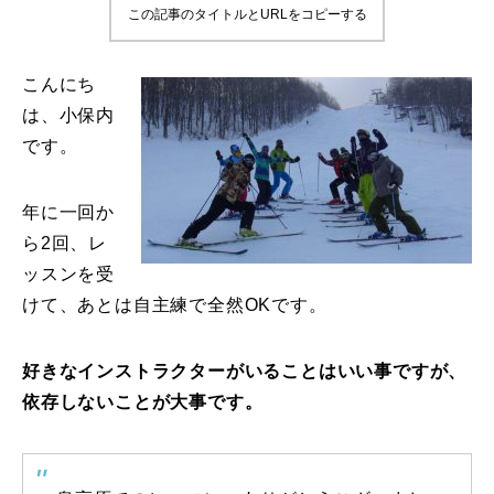
この記事のタイトルとURLをコピーする
鷲ヶ岳＆高鷲スノーパーク
こんにち
宮城山形
は、小保内
です。
岩手高原
白馬五竜FA
年に一回か
ら2回、レ
レッスンテーマから選ぶ
Lesson Theme
ッスンを受
けて、あとは自主練で全然OKです。
初級1
初級2
好きなインストラクターがいることはいい事ですが、
依存しないことが大事です。
中級1
中級2