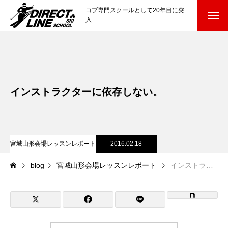
コブ専門スクールとして20年目に突
入
スクールについて知る
Directline Ski School
コンセプトと開催スキー場
インストラクターに依存しない。
参加までの流れ
レッスン料金
宮城山形会場レッスンレポート
2016.02.18
参加費のお支払い
blog
宮城山形会場レッスンレポート
インストラクターに依存しない。
各会場の集合場所
スキー場から選ぶ
Ski Area
尾瀬岩鞍