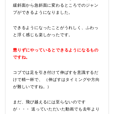
緩斜面から急斜面に変わるところでのジャン
レッスン周辺に関して
プができるようになりました。
お申し込みについて
できるようになったことがうれしく、ふわっ
動画で学ぶ
と浮く感じも楽しかったです。
Movie
最新レッスン動画
懲りずにやっているとできるようになるもの
ですね。
レッスン動画一覧
コブ斜面の滑り方解説動画
コブでは足を引き付けて伸ばすを意識するだ
Online Store
けで精一杯で、 （伸ばすはタイミングや方向
無料プレゼント動画
Movie
が難しいですね。）
プレゼント
Present
まだ、飛び越えるには至らないのです
が・・・ 送っていただいた動画でも去年より
プレゼント付メルマガ