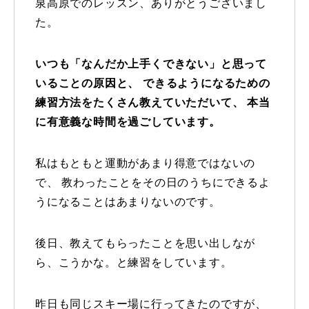
泉高原でのレッスン、ありがとうございまし
た。
特別講座
PV
いつも「なんだか上手くできない」と思って
いることの原因と、 できるようになるための
講師から選ぶ
Instructor
練習方法をたくさん教えていただいて、 本当
に有意義な時間を過ごしています。
インストラクター募集
インストラクター一覧
私はもともと運動があまり得意ではないの
で、 教わったことをその日のうちにできるよ
コブレッスン参加のお客様の声
Review
うになることはあまりないのです。
レッスンレポート
Report
後日、教えてもらったことを思い出しなが
ら、こうかな。と練習をしています。
よくある質問
FAQ
レッスン内容について
昨日も同じスキー場に行ってきたのですが、