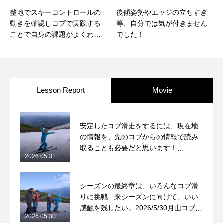
整地でスキーコントロールの
後傾姿勢やエッジの立ちすぎ
動きを確認しコブで実践する
等、自分では気が付きません
ことで自身の課題がよくわか
でした！
ります。
Lesson Report
Movie
安定したコブ滑走をするには、現在地
の情報を、先のコブからの情報で読み
取ることも必要だと思います！
2026.05.31
2026/5/31月山コブレッスンレポート
シーズンの最終章は、いろんなコブ滑
りに挑戦！来シーズンに向けて、いい
感触を残したい。2026/5/30月山コブレ
2026.05.30
ッスンレポート